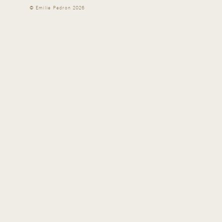
©
Emilie Pedron
2026