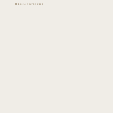
©
Emilie Pedron
2026