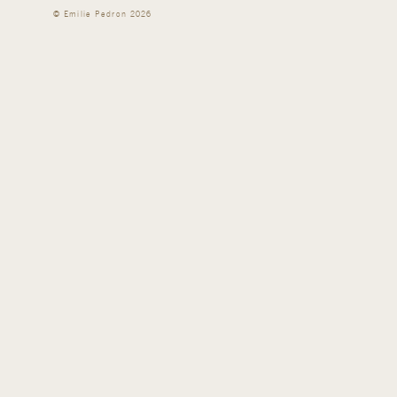
©
Emilie Pedron
2026